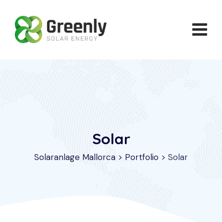
Skip
to
content
Solar
Solaranlage Mallorca
>
Portfolio
>
Solar