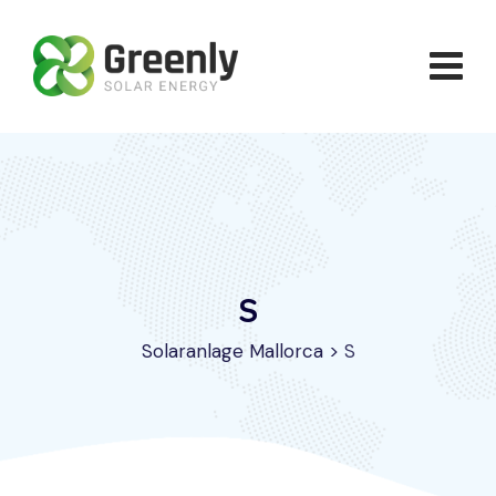
Skip
to
content
S
Solaranlage Mallorca
>
S