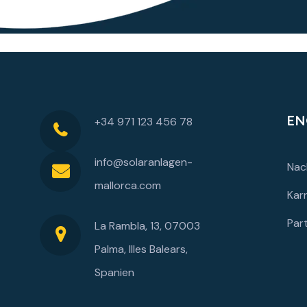
EN
+34 971 123 456 78
info@solaranlagen-
Nac
mallorca.com
Karr
Par
La Rambla, 13, 07003
Palma, Illes Balears,
Spanien