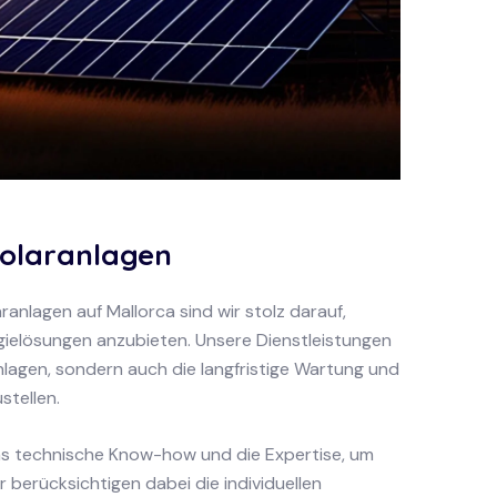
Solaranlagen
ranlagen auf Mallorca sind wir stolz darauf,
gielösungen anzubieten. Unsere Dienstleistungen
nlagen, sondern auch die langfristige Wartung und
stellen.
as technische Know-how und die Expertise, um
ir berücksichtigen dabei die individuellen