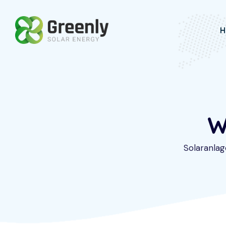
Skip
to
H
content
W
Solaranlag