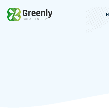
Skip
to
H
content