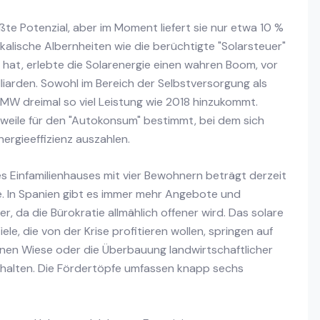
ßte Potenzial, aber im Moment liefert sie nur etwa 10 %
kalische Albernheiten wie die berüchtigte "Solarsteuer"
at, erlebte die Solarenergie einen wahren Boom, vor
iarden. Sowohl im Bereich der Selbstversorgung als
MW dreimal so viel Leistung wie 2018 hinzukommt.
lerweile für den "Autokonsum" bestimmt, bei dem sich
nergieeffizienz auszahlen.
es Einfamilienhauses mit vier Bewohnern beträgt derzeit
e. In Spanien gibt es immer mehr Angebote und
r, da die Bürokratie allmählich offener wird. Das solare
e, die von der Krise profitieren wollen, springen auf
nen Wiese oder die Überbauung landwirtschaftlicher
rhalten. Die Fördertöpfe umfassen knapp sechs