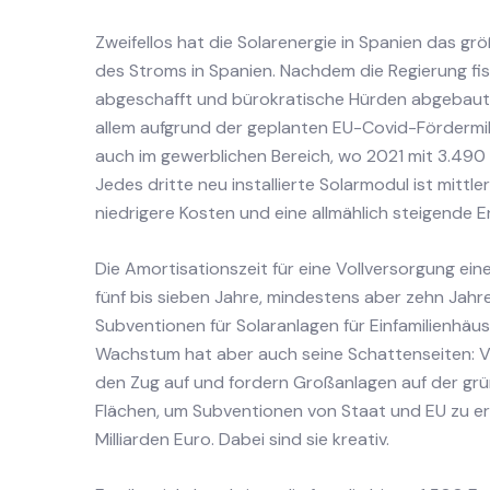
Zweifellos hat die Solarenergie in Spanien das grö
des Stroms in Spanien. Nachdem die Regierung fis
abgeschafft und bürokratische Hürden abgebaut h
allem aufgrund der geplanten EU-Covid-Fördermill
auch im gewerblichen Bereich, wo 2021 mit 3.490 
Jedes dritte neu installierte Solarmodul ist mitt
niedrigere Kosten und eine allmählich steigende E
Die Amortisationszeit für eine Vollversorgung ein
fünf bis sieben Jahre, mindestens aber zehn Jahr
Subventionen für Solaranlagen für Einfamilienhäuse
Wachstum hat aber auch seine Schattenseiten: Viel
den Zug auf und fordern Großanlagen auf der grü
Flächen, um Subventionen von Staat und EU zu e
Milliarden Euro. Dabei sind sie kreativ.