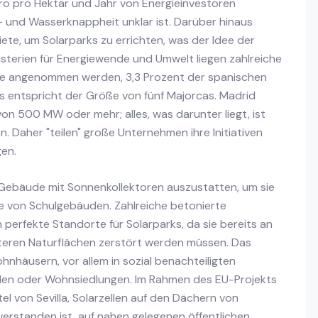
Euro pro Hektar und Jahr von Energieinvestoren
- und Wasserknappheit unklar ist. Darüber hinaus
e, um Solarparks zu errichten, was der Idee der
isterien für Energiewende und Umwelt liegen zahlreiche
 sie angenommen werden, 3,3 Prozent der spanischen
s entspricht der Größe von fünf Majorcas. Madrid
on 500 MW oder mehr; alles, was darunter liegt, ist
 Daher "teilen" große Unternehmen ihre Initiativen
gen.
le Gebäude mit Sonnenkollektoren auszustatten, um sie
 von Schulgebäuden. Zahlreiche betonierte
n perfekte Standorte für Solarparks, da sie bereits an
teren Naturflächen zerstört werden müssen. Das
ohnhäusern, vor allem in sozial benachteiligten
llen oder Wohnsiedlungen. Im Rahmen des EU-Projekts
l von Sevilla, Solarzellen auf den Dächern von
verstanden ist, auf nahen gelegenen öffentlichen