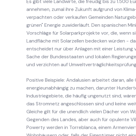
Es gibt viele Landwirte, die freudig bis zu 1.500 
annehmen, zumal ihre Zukunft aufgrund von Klima
verpachten oder verkaufen Gemeinden Naturgebiet
grünen" Energie zuwiderläuft. Den spanischen Min
Vorschläge für Solarparkprojekte vor, die, wenn
Landfläche mit Solarzellen bedecken würden - da
entscheidet nur über Anlagen mit einer Leistung v
Sache der Bundesstaaten und lokalen Regierungen.
und verzichten auf Umweltverträglichkeitsprüfun
Positive Beispiele: Andalusien arbeitet daran, al
energieunabhängig zu machen, darunter Hunderte
Industriegebiete, die häufig ungenutzt sind, wäre
das Stromnetz angeschlossen sind und keine wei
Gleiche gilt für die unendlich vielen Dächer von W
Gegenden des Landes, aber auch für opulente Vi
Powerty werden in Torreblanca, einem Armenvierte
Wohnhäusern oder, falls der Eigentümer nicht ein