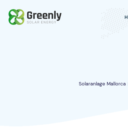
Skip
to
H
content
Solaranlage Mallorca